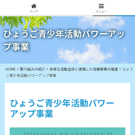
トップ
メニュー
ひょうご青少年活動パワーアッ
プ事業
HOME
>
取り組みの紹介
>
多様な活動主体と連携した協働事業の推進
>
ひょう
ご青少年活動パワーアップ事業
ひょうご青少年活動パワー
アップ事業