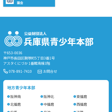
議会
〒653-0036
神戸市長田区腕塚町5丁目3番1号
アスタくにづか 1番館南棟3階
078-891-7410
お問合せ
地方青少年本部
阪神南
阪神北
東播磨
北播磨
中播磨
西播磨