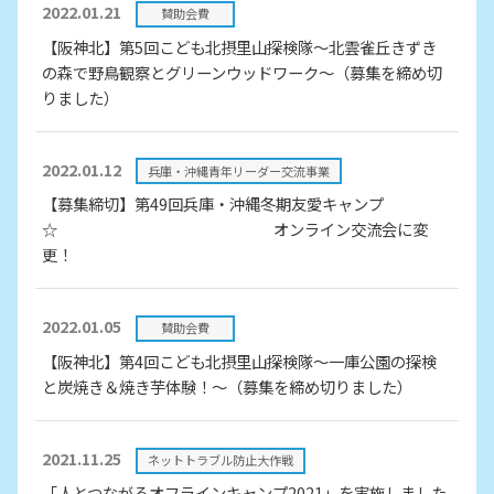
2022.01.21
賛助会費
【阪神北】第5回こども北摂里山探検隊～北雲雀丘きずき
の森で野鳥観察とグリーンウッドワーク～（募集を締め切
りました）
2022.01.12
兵庫・沖縄青年リーダー交流事業
【募集締切】第49回兵庫・沖縄冬期友愛キャンプ
☆ オンライン交流会に変
更！
2022.01.05
賛助会費
【阪神北】第4回こども北摂里山探検隊～一庫公園の探検
と炭焼き＆焼き芋体験！～（募集を締め切りました）
2021.11.25
ネットトラブル防止大作戦
「人とつながるオフラインキャンプ2021」を実施しました