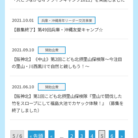
2021.10.01
兵庫・沖縄青年リーダー交流事業
【募集終了】第49回兵庫・沖縄友愛キャンプ☆
2021.09.10
賛助会費
【阪神北】《中止》第2回こども北摂里山探検隊～今注目
の里山・川西黒川で自然と親しもう！～
2021.06.10
賛助会費
【阪神北】第1回こども北摂里山探検隊『里山で間伐した
竹をスロープにして福島大池でカヤック体験！』（募集を
終了しました）
5 / 6
« 先頭
«
...
2
3
4
5
6
»