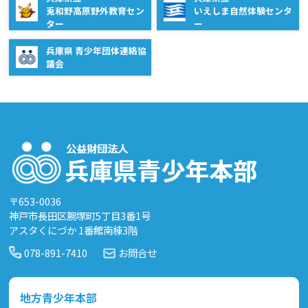
兎和野高原野外教育セン
いえしま自然体験センタ
ター
ー
兵庫県 青少年団体連絡協
議会
〒653-0036
神戸市長田区腕塚町5丁目3番1号
アスタくにづか 1番館南棟3階
078-891-7410
お問合せ
地方青少年本部