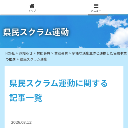
トップ
メニュー
県民スクラム運動
HOME
>
お知らせ
>
賛助会費
>
賛助会費
>
多様な活動主体と連携した協働事業
の推進
>
県民スクラム運動
県民スクラム運動に関する
記事一覧
2026.03.12