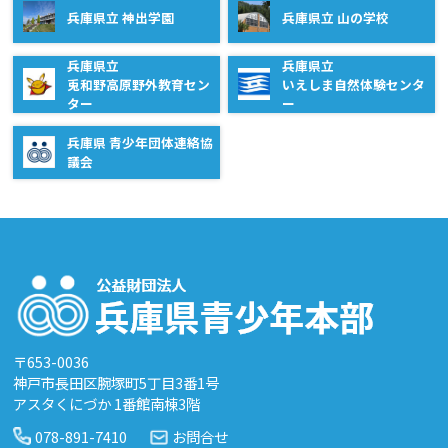
兵庫県立 神出学園
兵庫県立 山の学校
兵庫県立
兵庫県立
兎和野高原野外教育セン
いえしま自然体験センタ
ター
ー
兵庫県 青少年団体連絡協
議会
〒653-0036
神戸市長田区腕塚町5丁目3番1号
アスタくにづか 1番館南棟3階
078-891-7410
お問合せ