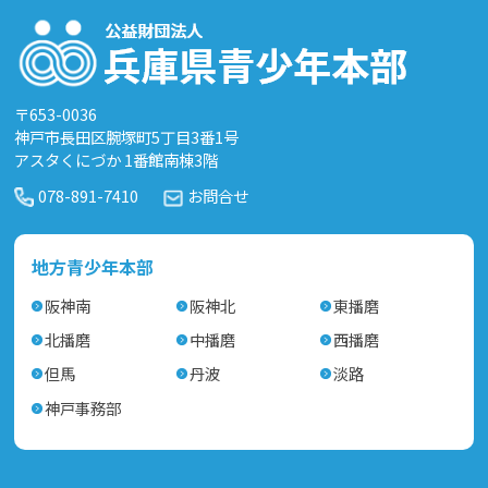
〒653-0036
神戸市長田区腕塚町5丁目3番1号
アスタくにづか 1番館南棟3階
078-891-7410
お問合せ
地方青少年本部
阪神南
阪神北
東播磨
北播磨
中播磨
西播磨
但馬
丹波
淡路
神戸事務部