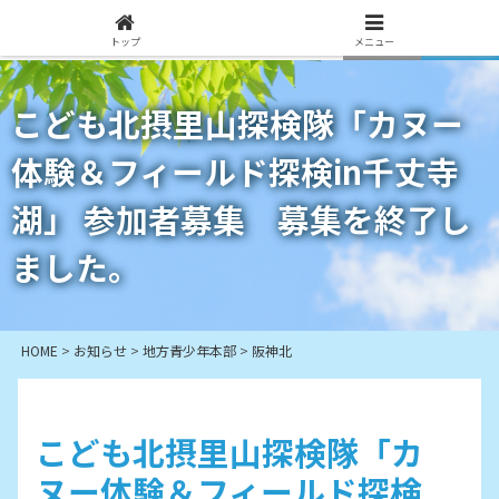
トップ
メニュー
こども北摂里山探検隊「カヌー
体験＆フィールド探検in千丈寺
湖」 参加者募集 募集を終了し
ました。
HOME
>
お知らせ
>
地方青少年本部
>
阪神北
こども北摂里山探検隊「カ
ヌー体験＆フィールド探検