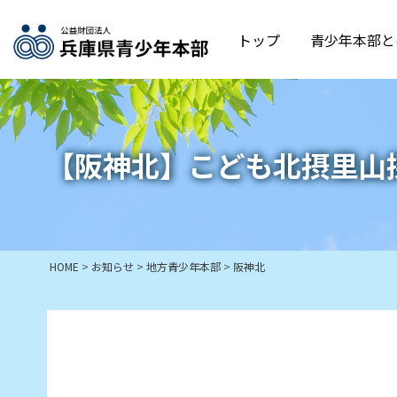
トップ
青少年本部と
【阪神北】こども北摂里山
HOME
>
お知らせ
>
地方青少年本部
>
阪神北