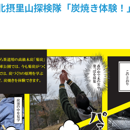
北摂里山探検隊「炭焼き体験！