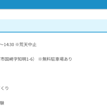
0〜14:30 ※荒天中止
市国崎字知明1-6） ※無料駐車場あり
づくり
体験