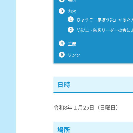
内容
ひょうご「学ぼう災」かるた大会
防災士・防災リーダーの会によ
主催
リンク
日時
令和8年１月25日（日曜日）
場所