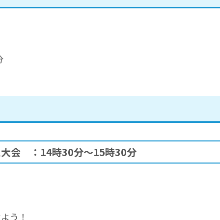
分
会 ：14時30分～15時30分
けよう！