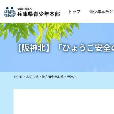
トップ
青少年本部と
【阪神北】「ひょうご安全
HOME
>
お知らせ
>
地方青少年本部
>
阪神北