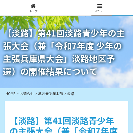
トップ
メニュー
【淡路】第41回淡路青少年の主
張大会（兼「令和7年度 少年の
主張兵庫県大会」淡路地区予
選）の開催結果について
HOME
>
お知らせ
>
地方青少年本部
>
淡路
【淡路】第41回淡路青少年
の主張大会（兼「令和7年度