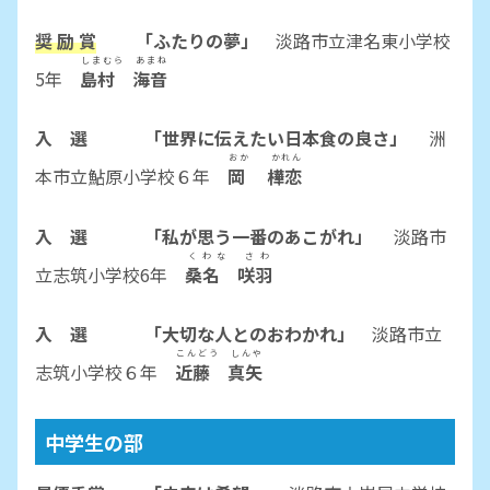
奨 励 賞
「ふたりの夢」
淡路市立津名東小学校
しまむら あまね
5年
島村 海音
入 選
「世界に伝えたい日本食の良さ」
洲
おか かれん
本市立鮎原小学校６年
岡 樺恋
入 選 「私が思う一番のあこがれ
」
淡路市
くわな さわ
立志筑小学校6年
桑名 咲羽
入 選 「大切な人とのおわかれ」
淡路市立
こんどう しんや
志筑小学校６年
近藤 真矢
中学生の部