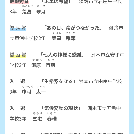
最優秀賞
「未来は希望」
淡路市立岩屋中学校
あらはた みづき
3
年
荒畠 翠月
優 秀 賞
「あの日、命がつながった」
淡路市
とよだ ゆいか
立東浦中学校2年
豊田 唯華
奨 励 賞
「七人の神様に感謝」
洲本市立安乎中
せはら もも
学校3年
瀬原 百萌
入 選 「生態系を守る」
洲本市立由良中学校
なかむら たいち
3年
中村 太一
入 選 「気候変動の現状」
洲本市立五色中
みやけ はるか
学校3年
三宅 春樺