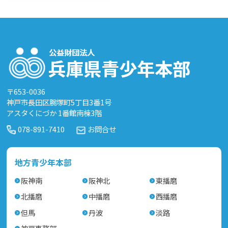
〒653-0036
神戸市長田区腕塚町5丁目3番1号
アスタくにづか 1番館南棟3階
078-891-7410
お問合せ
地方青少年本部
阪神南
阪神北
東播磨
北播磨
中播磨
西播磨
但馬
丹波
淡路