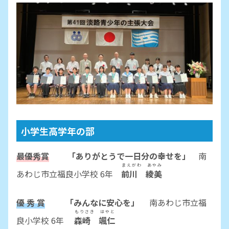
小学生高学年の部
最優秀賞
「ありがとうで一日分の幸せを」
南
まえがわ あやみ
あわじ市立福良小学校 6年
前川 綾美
優 秀 賞
「みんなに安心を」
南あわじ市立福
もりさき はやと
良小学校 6年
森崎 颯仁