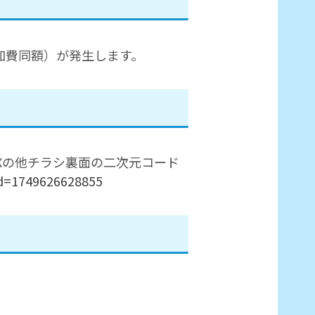
加費同額）が発生します。
Xの他チラシ裏面の二次元コード
id=1749626628855