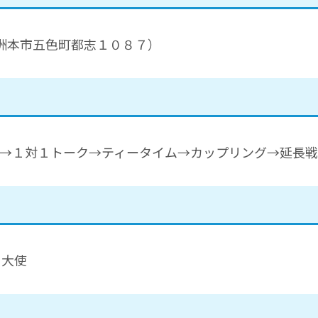
（洲本市五色町都志１０８７）
ク→１対１トーク→ティータイム→カップリング→延長戦
り大使