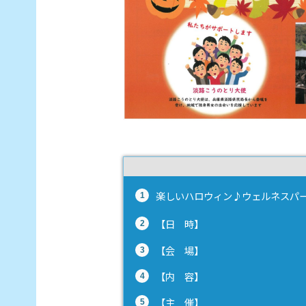
楽しいハロウィン♪ウェルネスパ
【日 時】
【会 場】
【内 容】
【主 催】