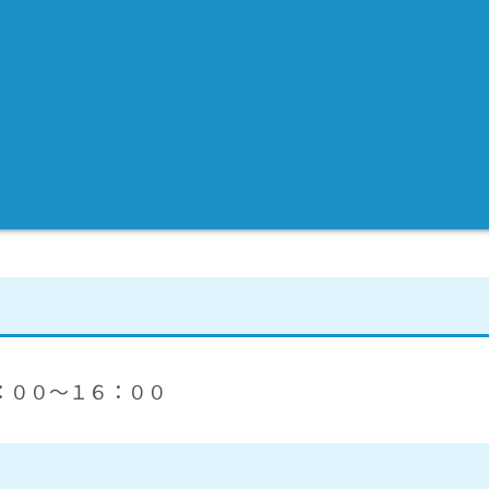
：００～１６：００