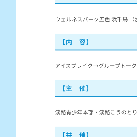
ウェルネスパーク五色 浜千鳥 
【内 容】
アイスブレイク→グループトー
【主 催】
淡路青少年本部・淡路こうのと
【共 催】