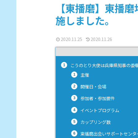
【東播磨】東播磨
施しました。
2020.11.25
2020.11.26
こうのとり大使は兵庫県知事の委
主催
開催日・会場
参加者・参加要件
イベントプログラム
カップリング数
東播磨出会いサポートセンタ