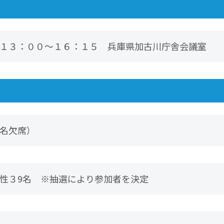
１３：００～１６：１５ 兵庫県加古川庁舎会議室
名欠席）
性３9名 ※抽選により参加者を決定