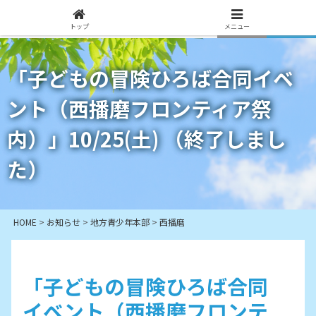
トップ
メニュー
「子どもの冒険ひろば合同イベ
ント（西播磨フロンティア祭
内）」10/25(土) （終了しまし
た）
HOME
>
お知らせ
>
地方青少年本部
>
西播磨
「子どもの冒険ひろば合同
イベント（西播磨フロンテ