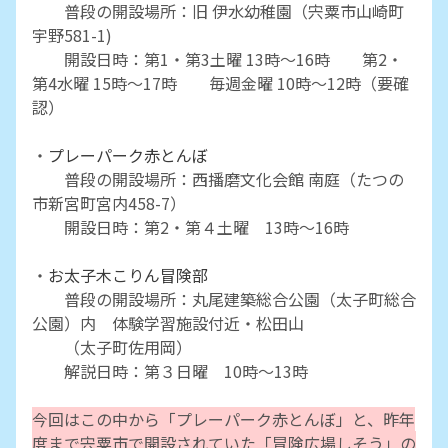
普段の開設場所：旧 伊水幼稚園（宍粟市山崎町
宇野581-1)
開設日時：第1・第3土曜 13時～16時 第2・
第4水曜 15時～17時 毎週金曜 10時～12時（要確
認）
・
プレーパーク赤とんぼ
普段の開設場所：西播磨文化会館 南庭（たつの
市新宮町宮内458-7）
開設日時：第2・第４土曜 13時～16時
・
お太子木こりん冒険部
普段の開設場所：丸尾建築総合公園（太子町総合
公園）内 体験学習施設付近・松田山
（太子町佐用岡）
解説日時：第３日曜 10時～13時
今回はこの中から「プレーパーク赤とんぼ」と、昨年
度まで宍粟市で開設されていた「冒険広場しそう」の